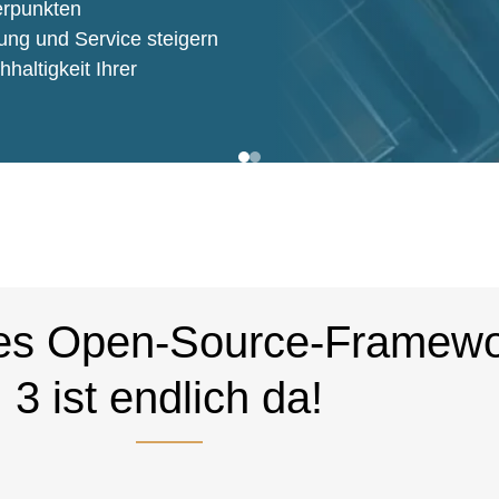
erpunkten
ung und Service steigern
hhaltigkeit Ihrer
es Open-Source-Framewo
3 ist endlich da!