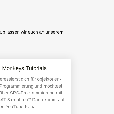
halb lassen wir euch an unserem
a Monkeys Tutorials
eressierst dich für ob­jekt­ori­en­
e Pro­gram­mie­rung und möchtest
über SPS-Pro­gram­mie­rung mit
AT 3 erfahren? Dann komm auf
en YouTube-Kanal.